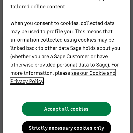
tailored online content.
Rechnungswesen managen Sie Unternehmenskennzahlen und
Geschäftsergebnisse effizient. Unsere Weiterbildungen
zeigen Ihnen den sicheren Umgang in Buchhaltung,
When you consent to cookies, collected data
Mahnwesen und Controlling.
may be used to profile you. This means that
information collected using cookies may be
Alle Onlineschulungen
linked back to other data Sage holds about you
(whether you are a Sage Customer or have
Durchstöbern Sie alle Schulungen und Kurse zum Modul
Warenwirtschaft.
otherwise provided personal data to Sage). For
more information, please
see our Cookie and
Hier ansehen
Privacy Policy
.
E-Learnings
Finden Sie das E-Learning, das zu Ihnen passt. Stöbern Sie
Accept all cookies
durch unsere praxisnahen E-Learning Angebote zum Thema
Rechnungswesen und fangen Sie noch heute an zu lernen.
Strictly necessary cookies only
Hier ansehen