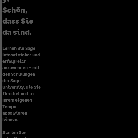
Schön,
dass Sie
da sind.
Lernen Sie Sage
Intacct sicher und
erfolgreich
anzuwenden – mit
den Schulungen
der Sage
University, die Sie
flexibel und in
Ihrem eigenen
Tempo
absolvieren
können.
Starten Sie