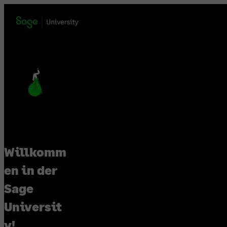
Skip
to
content
Willkomm
en in der
Sage
Universit
y!