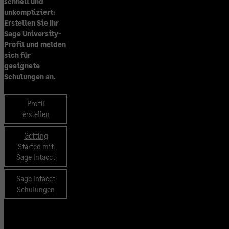
schnell und
unkompliziert:
Erstellen Sie Ihr
Sage University-
Profil und melden
sich für
geeignete
Schulungen an.
Profil
erstellen
Getting
Started mit
Sage Intacct
Sage Intacct
Schulungen