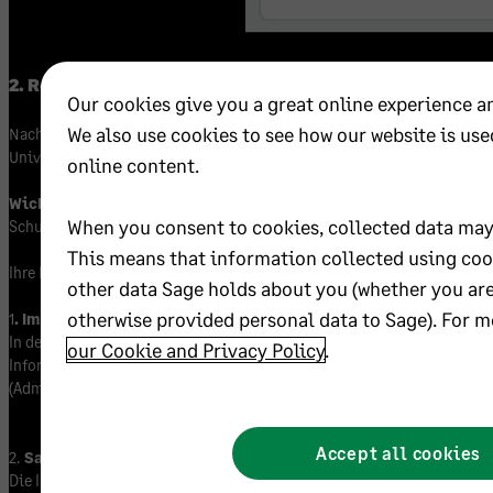
2. Registrierungsformular ausfüllen
Our cookies give you a great online experience a
We also use cookies to see how our website is use
Nach der Weiterleitung zum Registrierungsformular bitten wir Sie, die
University-Profil zu erstellen.
online content.
Wichtig
: Bitte geben Sie Ihre Sage Intacct Kunden-ID in das Feld „K
When you consent to cookies, collected data may 
Schulungen und Vorteilen zu erhalten, die Ihrem Unternehmen zur Verf
This means that information collected using coo
Ihre Kundennummer (Kunden-ID) finden Sie hier:
other data Sage holds about you (whether you ar
otherwise provided personal data to Sage). For 
1
. Im Produkt
:
In der Anwendung
Unternehmen > Einrichtung > Konfiguration > 
our Cookie and Privacy Policy
.
Informationen”
(Administratorrechte und Berechtigungen zum Anzeigen erforderlich)
Accept all cookies
2.
Sage Intacct-Rechnung:
Die ID beginnt mit einem „C“, gefolgt von mehreren Ziffern.