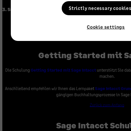
Strictly necessary cookies
3. Schulung auswählen und anmelden
Cookie settings
Zurück zum Anfang
Getting Started mit S
Die Schulung
Getting Started mit Sage Intacct
unterstützt Sie dab
machen.
Anschließend empfehlen wir Ihnen das Lernpaket
Sage Intacct Gru
gängigen Buchhaltungsprozesse in Sage 
Zurück zum Anfang
Sage Intacct Sch