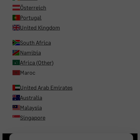
Österreich
Portugal
United Kingdom
South Africa
Namibia
Africa (Other)
Maroc
United Arab Emirates
Australia
Malaysia
Singapore