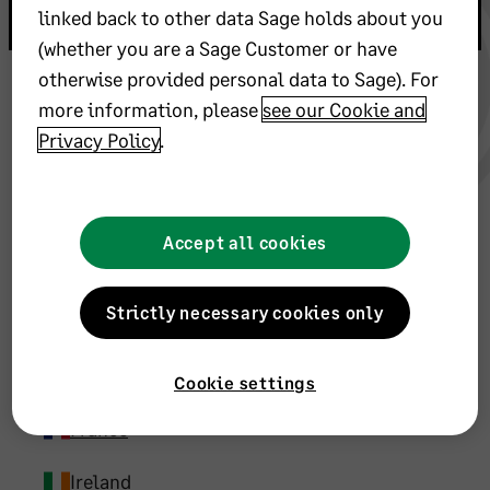
linked back to other data Sage holds about you
(whether you are a Sage Customer or have
Choose your region and
otherwise provided personal data to Sage). For
language
more information, please
see our Cookie and
Privacy Policy
.
Canada (English)
Canada (Français)
United States
Accept all cookies
Brasil
Strictly necessary cookies only
Belgique (Français)
Deutschland
Cookie settings
España
France
Ireland